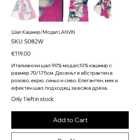
Шал Кашмир/Модал LANVIN
SKU
SKU:
S082W
S082W
Price
€119.00
Италиански шал 90% модал,10% кашмир с
размер 70/175см. Десенът е абстрактен в
розово, екрю, синьо и сиво. Елегантен, мек и
ефектен шал, подходящ за всяка дреха.
Only 1 left in stock
Add to Cart