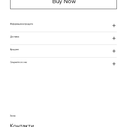
Buy Now
Информация за продукта
Доставка
Връщане
Свържете се с нас
За нас
Контакти