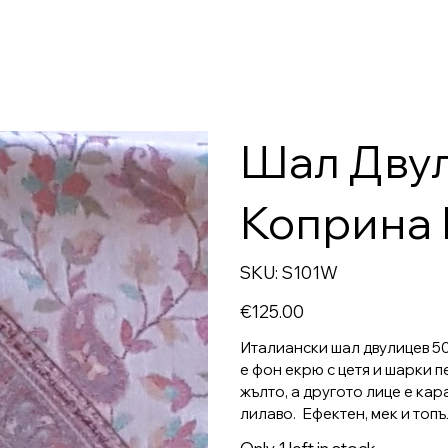
Шал Дву
Коприна M
SKU
SKU:
S101W
S101W
Price
€125.00
Италиански шал двулицев 50
е фон екрю с цетя и шарки п
жълто, а другото лице е кар
лилаво. Ефектен, мек и топъ