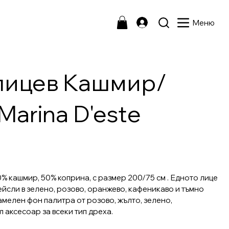
Меню
лицев Кашмир/
arina D'este
% кашмир, 50% коприна, с размер 200/75 см . Едното лице
ейсли в зелено, розово, оранжево, кафеникаво и тъмно
амелен фон палитра от розово, жълто, зелено,
л аксесоар за всеки тип дреха.