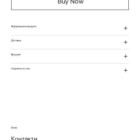
Buy Now
Информация за продукта
Доставка
Връщане
Свържете се с нас
За нас
Контакти