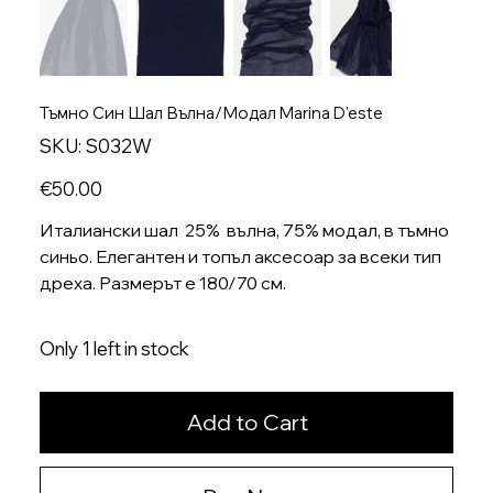
Тъмно Син Шал Вълна/Модал Marina D'este
SKU
SKU:
S032W
S032W
Price
€50.00
Италиански шал 25% вълна, 75% модал, в тъмно
синьо. Елегантен и топъл аксесоар за всеки тип
дреха. Размерът е 180/70 см.
Only 1 left in stock
Add to Cart