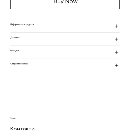
Buy Now
Информация за продукта
Доставка
Връщане
Свържете се с нас
За нас
Контакти