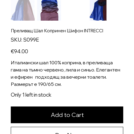
Преливащ Шал Копринен Шифон INTRECCI
SKU
SKU:
S099E
S099E
Price
€94.00
Италиански шал 100% коприна, в преливаща
гама на тъмно червено, лила и синьо. Елегантен
и ефирен подходящ за вечерни тоалети.
Размерът е 190/65 см.
Only 1 left in stock
Add to Cart