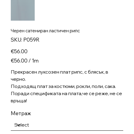
Черен сатениран ластичен рипс
SKU
SKU:
P059R
P059R
Price
€56.00
€56.00
€56.00 / 1m
per
1
Meter
Прекрасен луксозен плат рипс, с блясък, в
черно.
Подходящ плат за костюми, рокли, поли, сака.
Поради спецификата на плата,че се реже, не се
връща!
Метраж