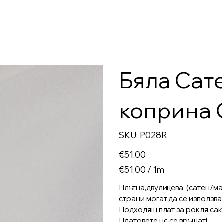
Бяла Сат
коприна 
SKU
SKU:
P028R
P028R
Price
€51.00
€51.00
€51.00 / 1m
per
1
Meter
Плътна,двулицева (сатен/мат
страни могат да се използват
Подходящ плат за рокля,сак
Платовете не се връщат!