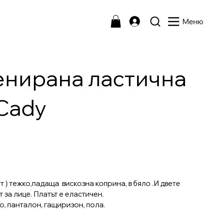
Меню
енирана ластична
Cady
 ) тежко,падаща вискозна коприна, в бяло .И двете
 за лице. Платът е еластичен.
о, панталон, гащиризон, пола.