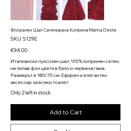
Флорален Шал Сатенирана Коприна Marina D'este
SKU
SKU:
S129E
S129E
Price
€94.00
Италиански луксозен шал, 100% копринен сатен,
на лилав фон цветя в бяло и червена гама.
Размерът е 180/70 см. Ефирен и елегантен
аксесоар за всеки тоалет.
Only 2 left in stock
Add to Cart