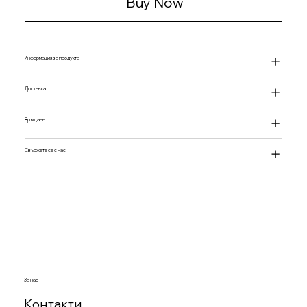
Buy Now
Информация за продукта
Доставка
Връщане
Свържете се с нас
За нас
Контакти