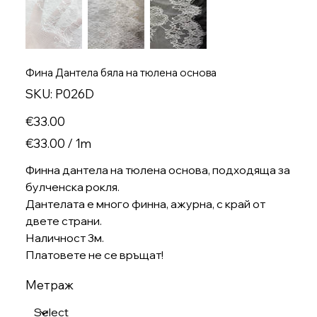
Фина Дантела бяла на тюлена основа
SKU
SKU:
P026D
P026D
Price
€33.00
€33.00
€33.00 / 1m
per
1
Meter
Финна дантела на тюлена основа, подходяща за
булченска рокля.
Дантелата е много финна, ажурна, с край от
двете страни.
Наличност 3м.
Платовете не се връщат!
Метраж