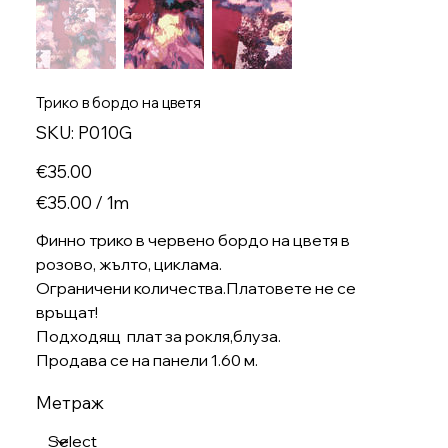
Трико в бордо на цветя
SKU
SKU:
P010G
P010G
Price
€35.00
€35.00
€35.00 / 1m
per
1
Meter
Финно трико в червено бордо на цветя в
розово, жълто, циклама.
Ограничени количества.Платовете не се
връщат!
Подходящ плат за рокля,блуза.
Продава се на панели 1.60 м.
Метраж