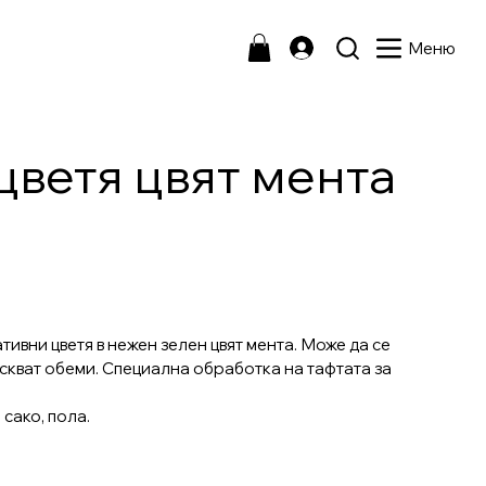
Меню
цветя цвят мента
ивни цветя в нежен зелен цвят мента. Може да се
искват обеми. Специална обработка на тафтата за
 сако, пола.