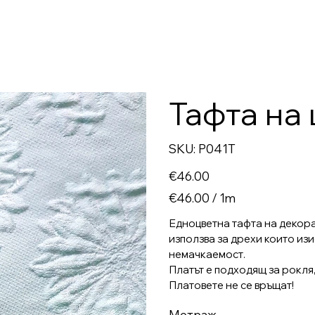
Тафта на 
SKU
SKU:
P041T
P041T
Price
€46.00
€46.00
€46.00 / 1m
per
1
Meter
Едноцветна тафта на декорат
използва за дрехи които из
немачкаемост.
Платът е подходящ за рокля,
Платовете не се връщат!
Метраж