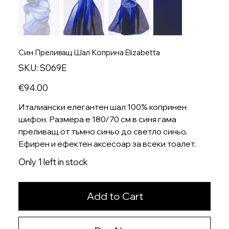
Син Преливащ Шал Коприна Elizabetta
SKU
SKU:
S069E
S069E
Price
€94.00
Италиански елегантен шал 100% копринен
шифон. Размера е 180/70 см в синя гама
преливащ от тъмно синьо до светло синьо.
Ефирен и ефектен аксесоар за всеки тоалет.
Only 1 left in stock
Add to Cart