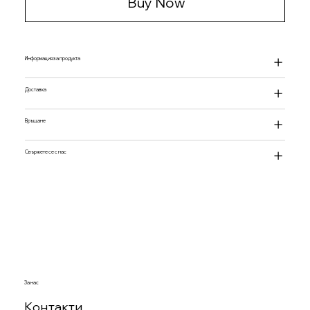
Buy Now
Информация за продукта
Доставка
Връщане
Свържете се с нас
За нас
Контакти