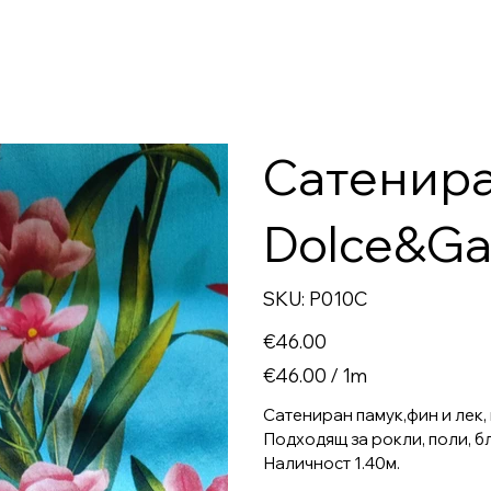
Сатенира
Dolce&G
SKU
SKU:
P010C
P010C
Price
€46.00
€46.00
€46.00 / 1m
per
1
Meter
Сатениран памук,фин и лек,
Подходящ за рокли, поли, бл
Наличност 1.40м.