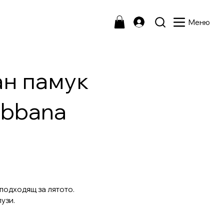
Меню
н памук
abbana
 подходящ за лятото.
узи.