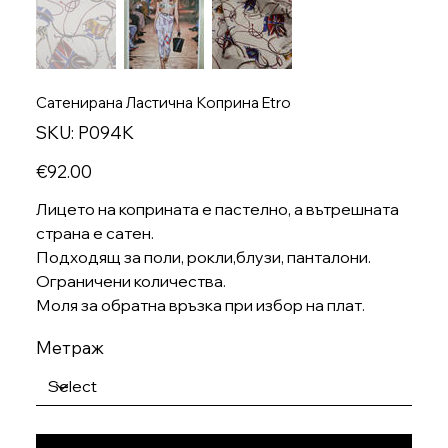
Сатенирана Ластична Коприна Etro
SKU
SKU:
P094K
P094K
Price
€92.00
Лицето на коприната е пастелно, а вътрешната
страна е сатен.
Подходящ за поли, рокли,блузи, панталони.
Ограничени количества.
Моля за обратна връзка при избор на плат.
Метраж