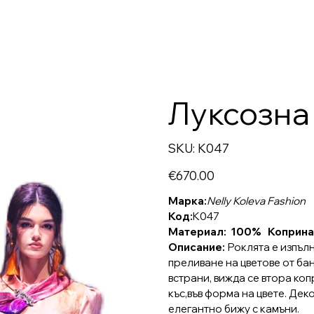
Луксозна
SKU
SKU:
K047
K047
Price
€670.00
Марка:
Nelly Koleva Fashion
Код:
K047
Материал: 100% Коприна 
Описание:
Роклята е изпълн
преливане на цветове от бан
встрани, вижда се втора коп
къс,във форма на цвете. Дек
елегантно бижу с камъни.