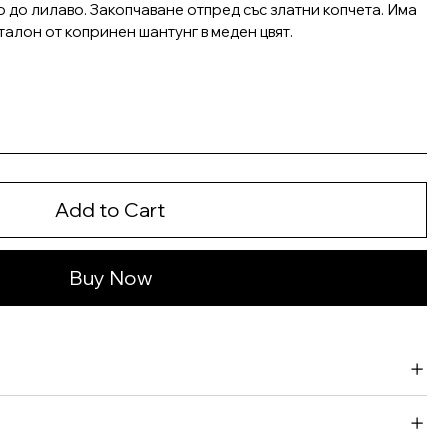
до лилаво. Закопчаване отпред със златни копчета. Има
талон от копринен шантунг в меден цвят.
Add to Cart
Buy Now