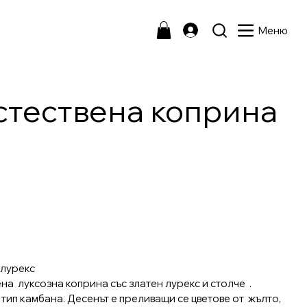
Меню
естествена коприна
 лурекс
на луксозна коприна със златен лурекс и столче .
 тип камбана. Десенът е преливащи се цветове от жълто,