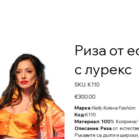
Риза от 
с лурекс
SKU
SKU:
K110
K110
Price
€300.00
Марка:
Nelly Koleva Fashion
Код:
K110
Материал: 100
%
Коприна/
Описание: Риза
от естестве
Ръкавите са дълги и широки,