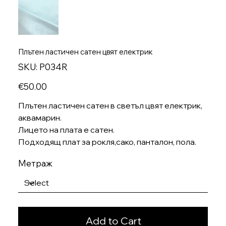
Плътен ластичен сатен цвят електрик
SKU
SKU:
P034R
P034R
Price
€50.00
Плътен ластичен сатен в светъл цвят електрик,
аквамарин.
Лицето на плата е сатен.
Подходящ плат за рокля,сако, панталон, пола.
Метраж
Add to Cart