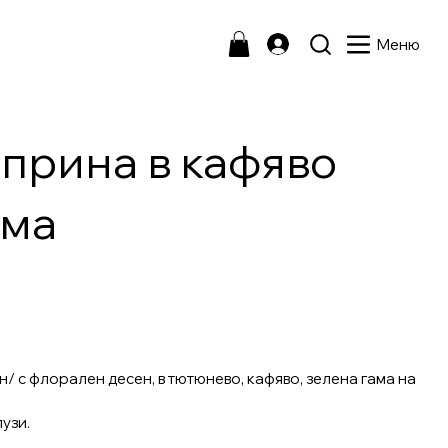
Меню
прина в кафяво
ама
/ с флорален десен, в тютюнево, кафяво, зелена гама на
узи.