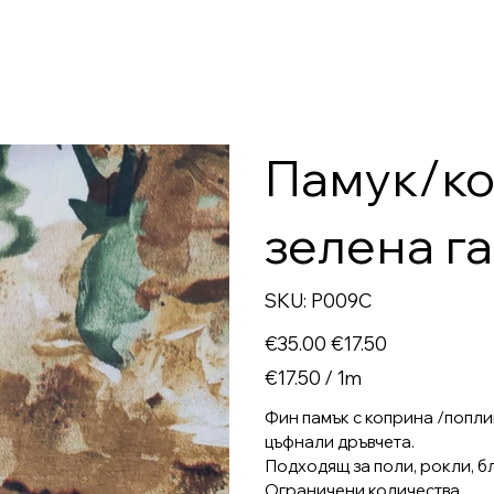
Памук/ко
зелена г
SKU
SKU:
P009C
P009C
Original
Sale
€35.00
€17.50
price
price
€17.50
€17.50 / 1m
per
1
Meter
Фин памък с коприна /поплин
цъфнали дръвчета.
Подходящ за поли, рокли, бл
Ограничени количества.