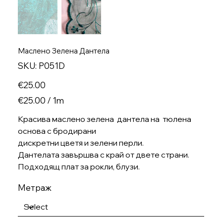
Маслено Зелена Дантела
SKU
SKU:
P051D
P051D
Price
€25.00
€25.00
€25.00 / 1m
per
1
Meter
Красива маслено зелена дантела на тюлена
основа с бродирани
дискретни цветя и зелени перли.
Дантелата завършва с край от двете страни.
Подходящ плат за рокли, блузи.
Метраж