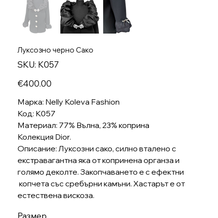
Луксозно черно Сако
SKU
SKU:
K057
K057
Price
€400.00
Марка: Nelly Koleva Fashion
Код: K057
Материал: 77% Вълна, 23% коприна
Колекция Dior.
Описание: Луксозни сако, силно вталено с
екстравагантна яка от копринена органза и
голямо деколте. Закопчаването е с ефектни
копчета със сребърни камъни. Хастарът е от
естествена вискоза.
Размер