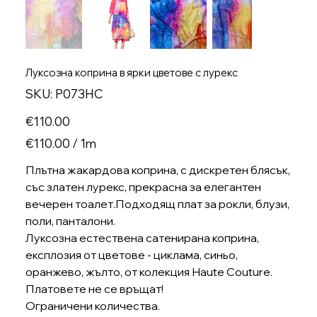
Луксозна коприна в ярки цветове с лурекс
SKU
SKU:
P073HC
P073HC
Price
€110.00
€110.00
€110.00 / 1m
per
1
Meter
Плътна жакардова коприна, с дискретен блясък,
със златен лурекс, прекрасна за елегантен
вечерен тоалет.Подходящ плат за рокли, блузи,
поли, панталони.
Луксозна естествена сатенирана коприна,
експлозия от цветове - циклама, синьо,
оранжево, жълто, от колекция Haute Couture.
Платовете не се връщат!
Ограничени количества.