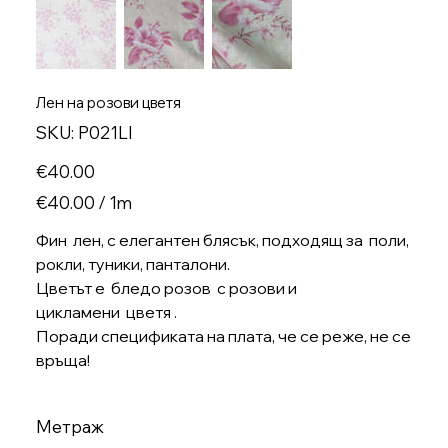
Лен на розови цветя
SKU
SKU:
P021LI
P021LI
Price
€40.00
€40.00
€40.00 / 1m
per
1
Meter
Фин лен, с елегантен блясък, подходящ за поли,
рокли, туники, панталони.
Цветът е бледо розов с розови и
цикламени цветя .
Поради спецификата на плата, че се реже, не се
връща!
Метраж