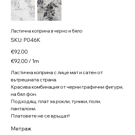
Ластична коприна в черно и бяло
SKU
SKU:
P046K
P046K
Price
€92.00
€92.00
€92.00 / 1m
per
1
Meter
Ластична коприна с лице мат и сатен от
вътрешната страна.
Красива комбинация от черни графични фигури,
на бял фон.
Подходящ плат за рокли, туники, поли,
панталони.
Платовете не се връщат!
Метраж