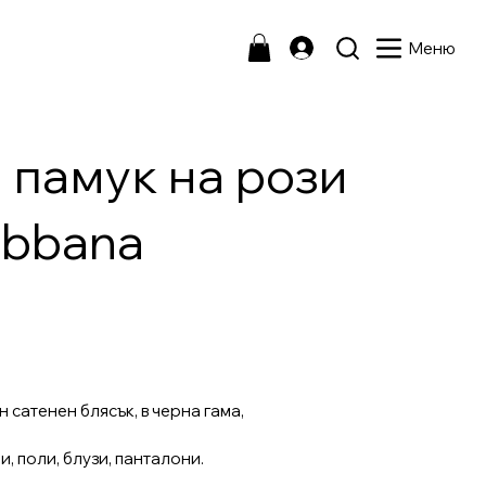
Меню
 памук на рози
abbana
 сатенен блясък, в черна гама,
, поли, блузи, панталони.