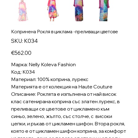
Копринена Рокля в циклама -преливащи цветове
SKU
SKU:
K034
K034
Price
€562.00
Марка: Nelly Koleva Fashion
Код: K034
Материал: 100% коприна, лурекс
Материята е от колекция на Haute Couture
Описание: Роклята е изпълнена от най висок
клас сатенирана коприна със златен лурекс, в
преливащи се цветове от цикламено към
синьо, зелено, жълто, със столче, с високи
цепки, и ръкав от цикламен шифон. Втора рокля,
която е от цикламен шифон коприна, за комфорт