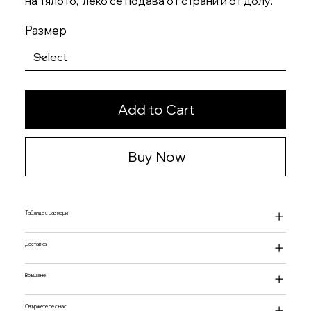
на тялото, леко се подава от страни и от долу.
Размер
Add to Cart
Buy Now
Таблица с размери
Доставка
Връщане
Свържете се с нас