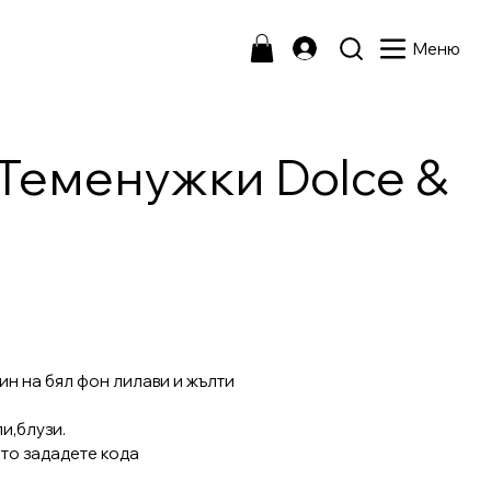
Меню
Теменужки Dolce &
ин на бял фон лилави и жълти
и,блузи.
то зададете кода