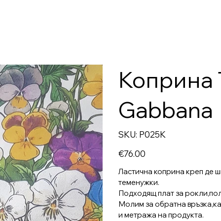
Коприна 
Gabbana
SKU
SKU:
P025K
P025K
Price
€76.00
Ластична коприна креп де ш
теменужки.
Подходящ плат за рокли,пол
Молим за обратна връзка,ка
и метража на продукта.