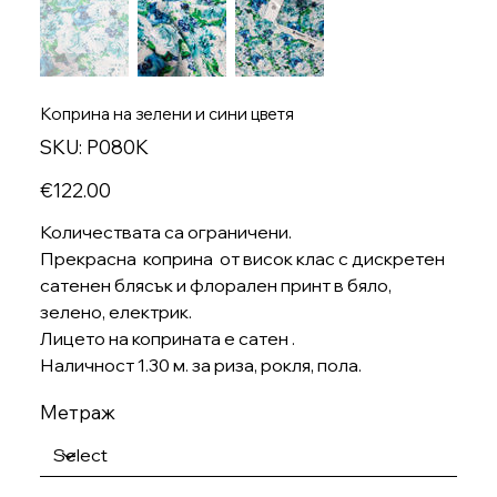
Коприна на зелени и сини цветя
SKU
SKU:
P080K
P080K
Price
€122.00
Количествата са ограничени.
Прекрасна коприна от висок клас с дискретен
сатенен блясък и флорален принт в бяло,
зелено, електрик.
Лицето на коприната е сатен .
Наличност 1.30 м. за риза, рокля, пола.
Метраж