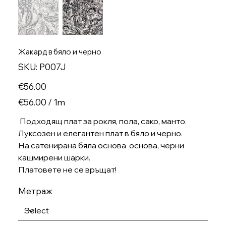
Жакард в бяло и черно
SKU
SKU:
P007J
P007J
Price
€56.00
€56.00
€56.00 / 1m
per
1
Meter
Подходящ плат за рокля, пола, сако, манто.
Луксозен и елегантен плат в бяло и черно.
На сатенирана бяла основа основа, черни
кашмирени шарки.
Платовете не се връщат!
Метраж