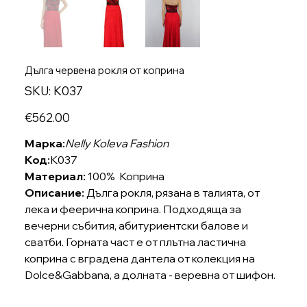
Дълга червена рокля от коприна
SKU
SKU:
K037
K037
Price
€562.00
Марка:
Nelly Koleva Fashion
Код:
K037
Материал:
100%
Коприна
Описание:
Дълга рокля, рязана в талията, от
лека и феерична коприна. Подходяща за
вечерни събития, абитуриентски балове и
сватби. Горната част е от плътна ластична
коприна с вградена дантела от колекция на
Dolce&Gabbana, а долната - веревна от шифон.