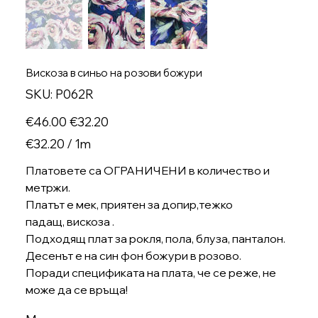
Вискоза в синьо на розови божури
SKU
SKU:
P062R
P062R
Original
Sale
€46.00
€32.20
price
price
€32.20
€32.20 / 1m
per
1
Meter
Платовете са ОГРАНИЧЕНИ в количество и
метржи.
Платът е мек, приятен за допир,тежко
падащ, вискоза .
Подходящ плат за рокля, пола, блуза, панталон.
Десенът е на син фон божури в розово.
Поради спецификата на плата, че се реже, не
може да се връща!