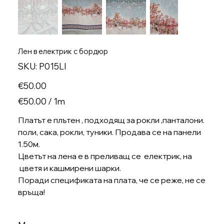
Лен в електрик с бордюр
SKU
SKU:
P015LI
P015LI
Price
€50.00
€50.00
€50.00 / 1m
per
1
Meter
Платът е плътен , подходящ за рокли ,панталони.
поли, сака, рокли, туники. Продава се на панели
1.50м.
Цветът на лена е в преливащ се електрик, на
цветя и кашмирени шарки.
Поради спецификата на плата, че се реже, не се
връща!