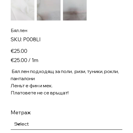
Бял лен
SKU
SKU:
P008LI
P008LI
Price
€25.00
€25.00
€25.00 / 1m
per
1
Meter
Бял лен подходящ за поли, ризи, туники, рокли,
панталони
Ленът е фин и мек.
Платовете не се връщат!
Метраж