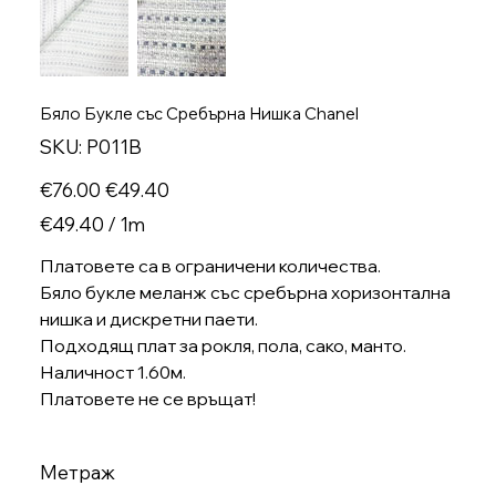
Бяло Букле със Сребърна Нишка Chanel
SKU
SKU:
P011B
P011B
Original
Sale
€76.00
€49.40
price
price
€49.40
€49.40 / 1m
per
1
Meter
Платовете са в ограничени количества.
Бяло букле меланж със сребърна хоризонтална
нишка и дискретни паети.
Подходящ плат за рокля, пола, сако, манто.
Наличност 1.60м.
Платовете не се връщат!
Метраж