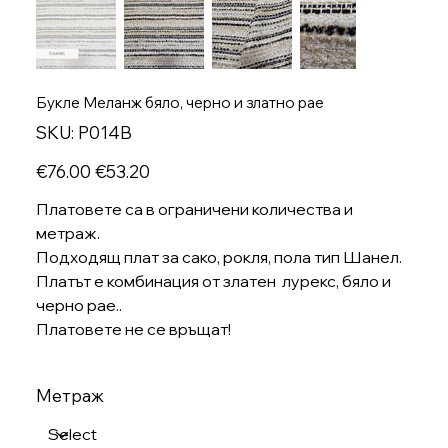
Букле Меланж бяло, черно и златно рае
SKU
SKU:
P014B
P014B
Original
Sale
€76.00
€53.20
price
price
Платовете са в ограничени количества и
метраж.
Подходящ плат за сако, рокля, пола тип Шанел.
Платът е комбинация от златен лурекс, бяло и
черно рае..
Платовете не се връщат!
Метраж