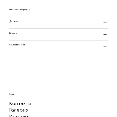
Информация за продукта
Доставка
Връщане
Свържете се с нас
За нас
Контакти
Галерия
История