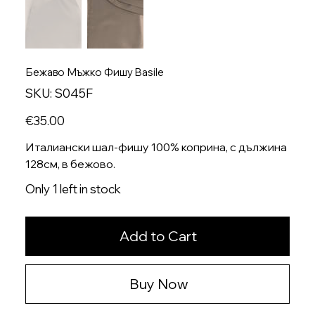
Бежаво Мъжко Фишу Basile
SKU
SKU:
S045F
S045F
Price
€35.00
Италиански шал-фишу 100% коприна, с дължина
128см, в бежово.
Only 1 left in stock
Add to Cart
Buy Now